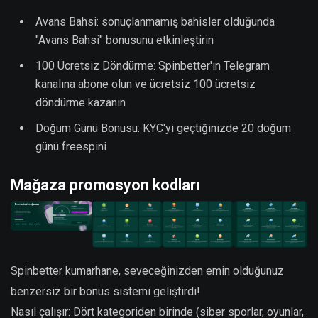
Avans Bahsi: sonuçlanmamış bahisler olduğunda
"Avans Bahsi" bonusunu etkinleştirin
100 Ücretsiz Döndürme: Spinbetter'ın Telegram
kanalına abone olun ve ücretsiz 100 ücretsiz
döndürme kazanın
Doğum Günü Bonusu: KYC'yi geçtiğinizde 20 doğum
günü freespini
Mağaza promosyon kodları
Spinbetter kumarhane, seveceğinizden emin olduğunuz
benzersiz bir bonus sistemi geliştirdi!
Nasıl çalışır: Dört kategoriden birinde (siber sporlar, oyunlar,