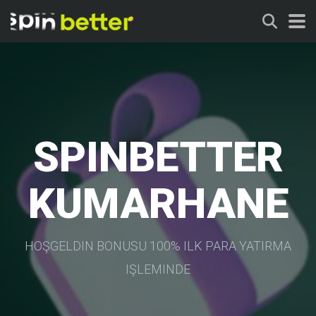
SPINBETTER
KUMARHANE
HOŞGELDIN BONUSU 100% ILK PARA YATIRMA
IŞLEMINDE