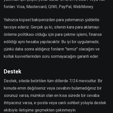
fonları: Visa, Mastercard, QIWI, PayPal, WebMoney.
Yalnızca kişisel bakiyenizden para yatırmanızı şiddetle
tavsiye ederiz. Gerçek şu ki, sitenin kara para aklamayı
önleme politikası olduğu için para çekme işlemi, finanse
edildiği aynı hesaba yapılacaktır. Bu iyi bir uygulamadır,
çünkü daha sonra aldığınız fonların "temiz" olacağını ve
kolluk kuvvetlerinden soru sormayacağını garanti eder.
Destek
Destek, sitede belirtilen tüm dillerde 7/24 mevcuttur. Bir
konuda emin değilseniz veya cevabını bulamadığınız bir
sorunuz varsa, mümkün olan en kısa sürede bir cevaba
ihtiyacınız varsa, e-posta veya canlı sohbet yoluyla destek
ekibiyle iletişime geçmekten çekinmeyin.