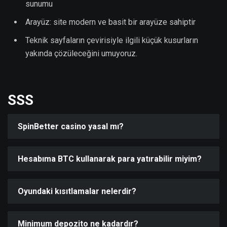
sunumu
Arayüz: site modern ve basit bir arayüze sahiptir
Teknik sayfaların çevirisiyle ilgili küçük kusurların
yakında çözüleceğini umuyoruz.
SSS
SpinBetter casino yasal mı?
Hesabıma BTC kullanarak para yatırabilir miyim?
Oyundaki kısıtlamalar nelerdir?
Minimum depozito ne kadardır?