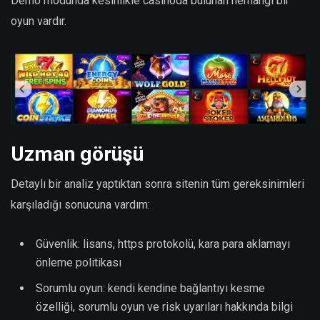
Demo modunda kesinlikle casinoda bulunan herhangi bir
oyun vardır.
Uzman görüşü
Detaylı bir analiz yaptıktan sonra sitenin tüm gereksinimleri
karşıladığı sonucuna vardım:
Güvenlik: lisans, https protokolü, kara para aklamayı
önleme politikası
Sorumlu oyun: kendi kendine bağlantıyı kesme
özelliği, sorumlu oyun ve risk uyarıları hakkında bilgi