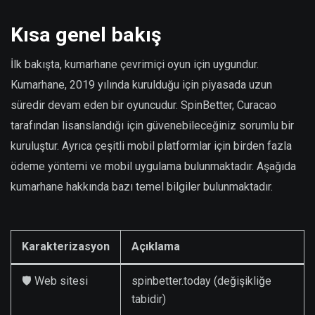
Kısa genel bakış
İlk bakışta, kumarhane çevrimiçi oyun için uygundur.
Kumarhane, 2019 yılında kurulduğu için piyasada uzun
süredir devam eden bir oyuncudur. SpinBetter, Curacao
tarafından lisanslandığı için güvenebileceğiniz sorumlu bir
kuruluştur. Ayrıca çeşitli mobil platformlar için birden fazla
ödeme yöntemi ve mobil uygulama bulunmaktadır. Aşağıda
kumarhane hakkında bazı temel bilgiler bulunmaktadır.
Karakterizasyon
Açıklama
🛡️ Web sitesi
spinbetter.today (değişikliğe
tabidir)