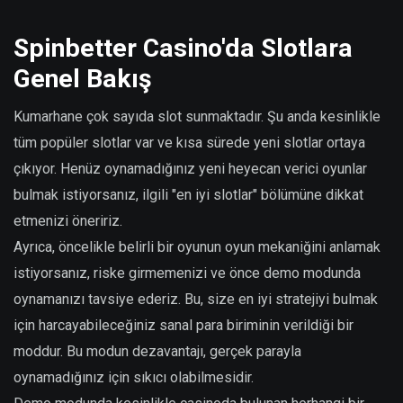
Spinbetter Casino'da Slotlara
Genel Bakış
Kumarhane çok sayıda slot sunmaktadır. Şu anda kesinlikle
tüm popüler slotlar var ve kısa sürede yeni slotlar ortaya
çıkıyor. Henüz oynamadığınız yeni heyecan verici oyunlar
bulmak istiyorsanız, ilgili "en iyi slotlar" bölümüne dikkat
etmenizi öneririz.
Ayrıca, öncelikle belirli bir oyunun oyun mekaniğini anlamak
istiyorsanız, riske girmemenizi ve önce demo modunda
oynamanızı tavsiye ederiz. Bu, size en iyi stratejiyi bulmak
için harcayabileceğiniz sanal para biriminin verildiği bir
moddur. Bu modun dezavantajı, gerçek parayla
oynamadığınız için sıkıcı olabilmesidir.