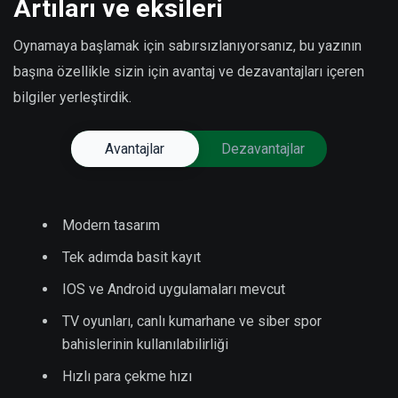
Artıları ve eksileri
Oynamaya başlamak için sabırsızlanıyorsanız, bu yazının
başına özellikle sizin için avantaj ve dezavantajları içeren
bilgiler yerleştirdik.
Avantajlar
Dezavantajlar
Modern tasarım
Tek adımda basit kayıt
IOS ve Android uygulamaları mevcut
TV oyunları, canlı kumarhane ve siber spor
bahislerinin kullanılabilirliği
Hızlı para çekme hızı